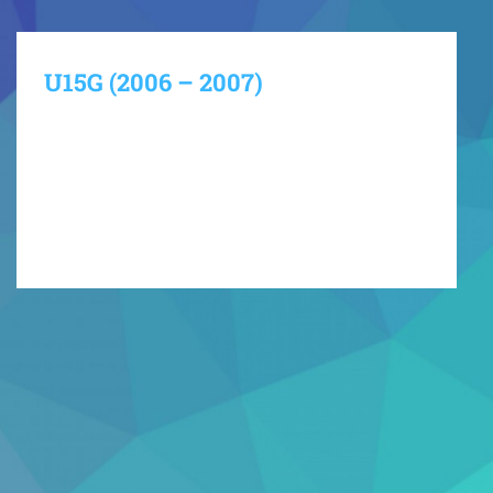
U15G (2006 – 2007)
Jarville Jeunes Handball U15 Garçon Actualités du
club Charger d'autres articles