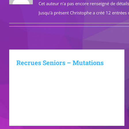
Cet auteur n'a pas encore renseigné de détails
Jusqu'à présent Christophe a créé 12 entrées 
Recrues Seniors – Mutations
Voici une première parties des mutations
enregistrées vers le club pour les équipes seniors.