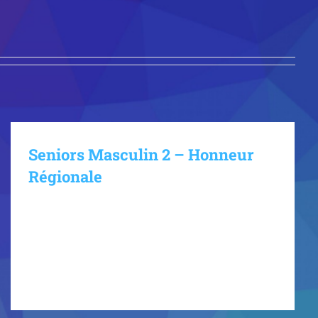
Seniors Masculin 2 – Honneur
Régionale
Jarville Jeunes Handball Senior Masculin 2
Honneur Régionale Staff Demi-centres Arrières
Ailiers Pivots Gardiens Actualités du club Charger
d'autres articles