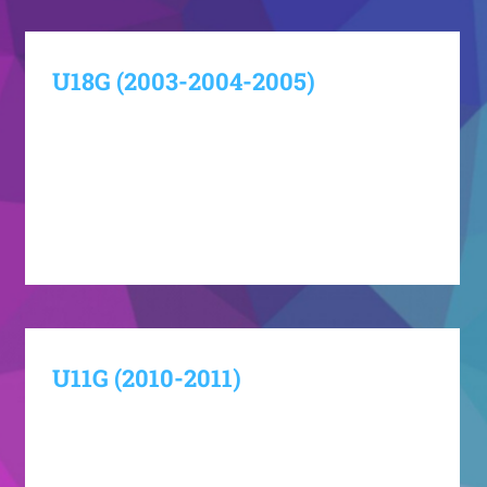
U18G (2003-2004-2005)
Jarville Jeunes Handball U18 Garçon Actualités du
club Charger d'autres articles
U11G (2010-2011)
Jarville Jeunes Handball U11 Garçon
Départemental Actualités du club Charger d'autres