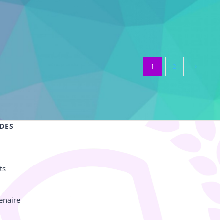
1
2
IDES
ts
enaire