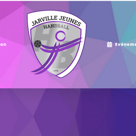
ion
Evénem