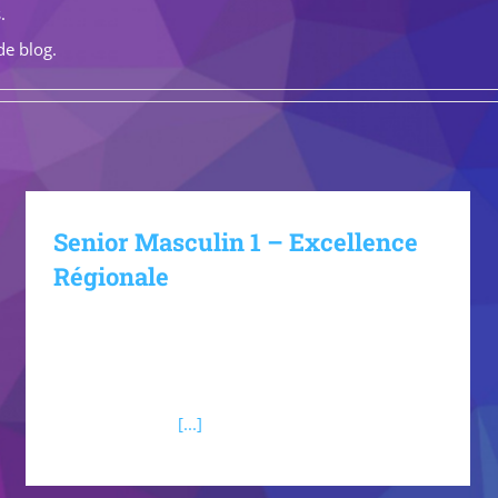
.
de blog.
Senior Masculin 1 – Excellence
Régionale
Jarville Jeunes Handball Senior Masculin 1
Excellence Régionale Staff Demi-centres Arrières
Ailiers Pivots Gardiens Actualités du club Charger
d'autres articles
[...]