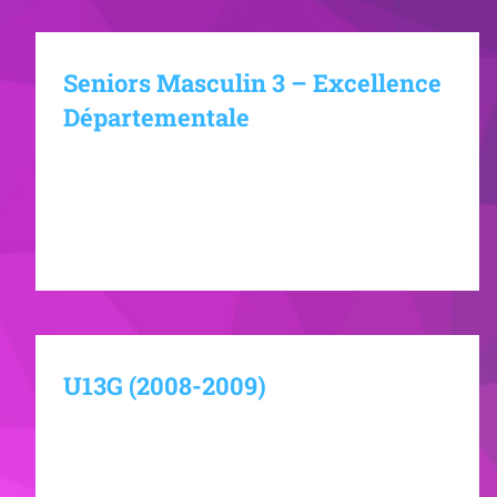
Seniors Masculin 3 – Excellence
Départementale
Jarville Jeunes Handball Senior Masculin 3
Excellence Départementale Actualités du club
Charger d'autres articles
U13G (2008-2009)
Jarville Jeunes Handball U13 Garçon Actualités du
club Charger d'autres articles