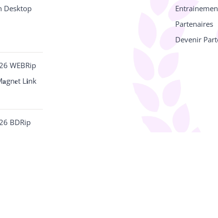
n Desktop
Entrainemen
Partenaires
Devenir Part
026 WEBRip
𝐚gn𝐞t L𝐢nk
026 BDRip
ulti-Audio
ASAPPO
|
Mentions légales