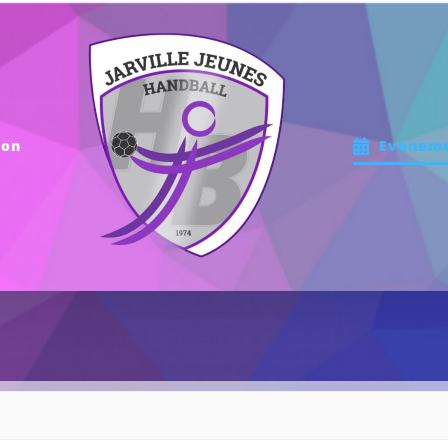
ion
Evénem