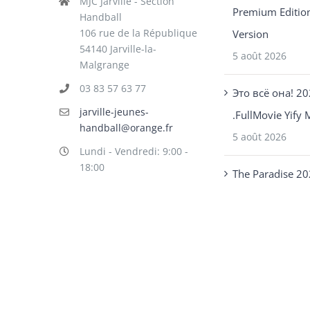
MJC Jarville - Section
Premium Editio
Handball
106 rue de la République
Version
54140 Jarville-la-
5 août 2026
Malgrange
03 83 57 63 77
Это всё она! 2
jarville-jeunes-
.FullMov𝗂e Yify M
handball@orange.fr
5 août 2026
Lundi - Vendredi: 9:00 -
18:00
The Paradise 2
AVI FullMovie M
720p .t𝐨rr𝐞nt
4 août 2026
Copyright JJHB 1974 -
2026 | Tous droits réservés | Créé par