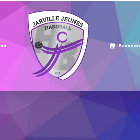
ion
Evénem