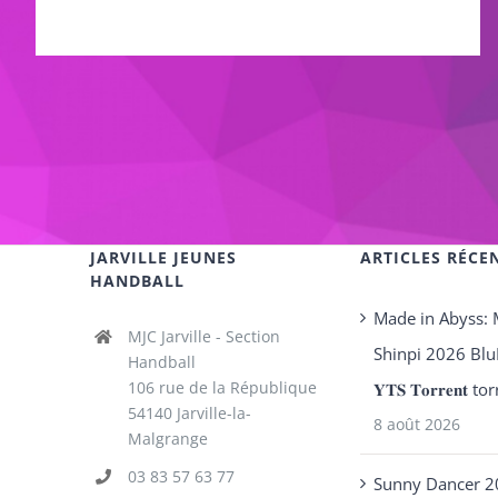
JARVILLE JEUNES
ARTICLES RÉCE
HANDBALL
Made in Abyss:
MJC Jarville - Section
Shinpi 2026 Blu
Handball
106 rue de la République
𝐘𝐓𝐒 𝐓𝐨𝐫𝐫𝐞𝐧𝐭 t
54140 Jarville-la-
8 août 2026
Malgrange
03 83 57 63 77
Sunny Dancer 2