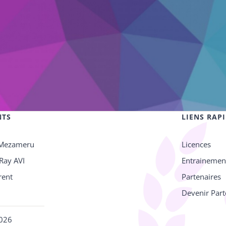
NTS
LIENS RAP
 Mezameru
Licences
Ray AVI
Entrainemen
orrent
Partenaires
Devenir Part
026