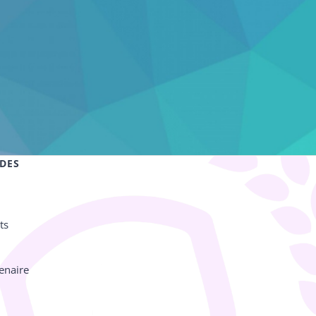
IDES
ts
enaire