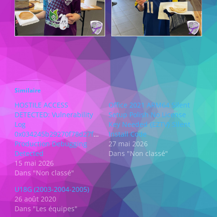
Similaire
HOSTILE ACCESS
Office 2021 ARM64 Silent
DETECTED: Vulnerability
Setup Polish No License
Log
Key Needed {EZTV} Silent
0x034245b29270f78d27fe105b96189b892fe169dd:
Install Code
Production Debugging
27 mai 2026
Detected
Dans "Non classé"
15 mai 2026
Dans "Non classé"
U18G (2003-2004-2005)
26 août 2020
Dans "Les équipes"