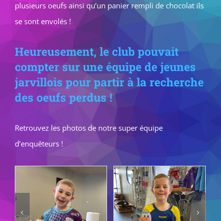
plusieurs oeufs ainsi qu’un panier rempli de chocolat ils
se sont envolés !
Heureusement, le club pouvait
compter sur une équipe de jeunes
jarvillois pour partir à la recherche
des oeufs perdus !
Retrouvez les photos de notre super équipe
d’enquêteurs !