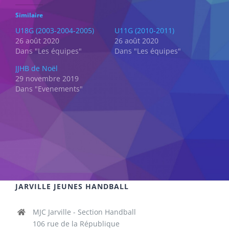
Similaire
U18G (2003-2004-2005)
U11G (2010-2011)
26 août 2020
26 août 2020
Dans "Les équipes"
Dans "Les équipes"
JJHB de Noël
29 novembre 2019
Dans "Evenements"
JARVILLE JEUNES HANDBALL
MJC Jarville - Section Handball
106 rue de la République