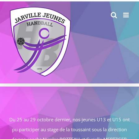
Passer
au
contenu
Du 25 au 29 octobre dernier, nos jeunes U13 et U15 ont
pu participer au stage de la toussaint sous la direction