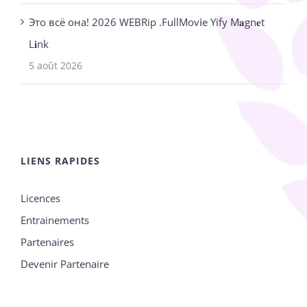
Это всё она! 2026 WEBRip .FullMov𝗂e Yify M𝐚gn𝐞t
L𝐢nk
5 août 2026
LIENS RAPIDES
Licences
Entrainements
Partenaires
Devenir Partenaire