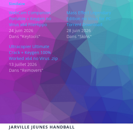
Similaire
WebCam Companion
Mass Effect Legendary
Portable + Keygen no
Edition no Virus for PC
Virus x64 FileHippo
Torrent Download
24 juin 2026
28 juin 2026
Dans "Keytools"
Dans "Skins"
Ultracopier Ultimate
Crack + Keygen 100%
Worked x64 no Virus .zip
13 juillet 2026
Dans "Removers"
JARVILLE JEUNES HANDBALL