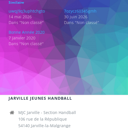
Similaire
uwqj9q3uphtchgto
7ozycz60345gmh
14 mai 2026
30 juin 2026
Dans "Non classé"
Dans "Non classé"
Bonne Année 2020
7 janvier 2020
Dans "Non classé"
JARVILLE JEUNES HANDBALL
MJC Jarville - Section Handball
106 rue de la République
54140 Jarville-la-Malgrange